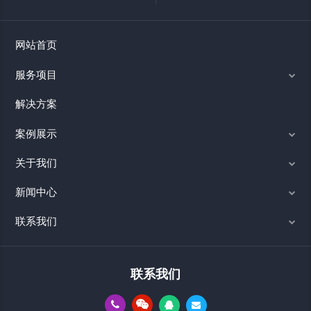
网站首页
服务项目
解决方案
案例展示
关于我们
新闻中心
联系我们
联系我们