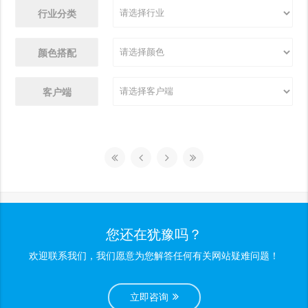
行业分类
颜色搭配
客户端
您还在犹豫吗？
欢迎联系我们，我们愿意为您解答任何有关网站疑难问题！
立即咨询