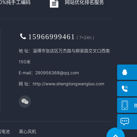
00%纯手工编码
网站优化排名服务
15966999461
( 7*24h )
地 址：淄博市张店区万杰路与柳泉路交叉口西南
150米
E-mail：290956368@qq.com
网 址：
http://www.shengtongwangluo.com
蓄电池
离心风机