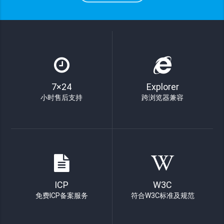
7×24
Explorer
小时售后支持
跨浏览器兼容
ICP
W3C
免费ICP备案服务
符合W3C标准及规范