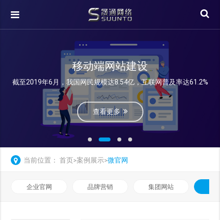
移动端网站建设
截至2019年6月，我国网民规模达8.54亿，互联网普及率达61.2%
查看更多
当前位置：
首页
案例展示
微官网
>
>
企业官网
品牌营销
集团网站
微