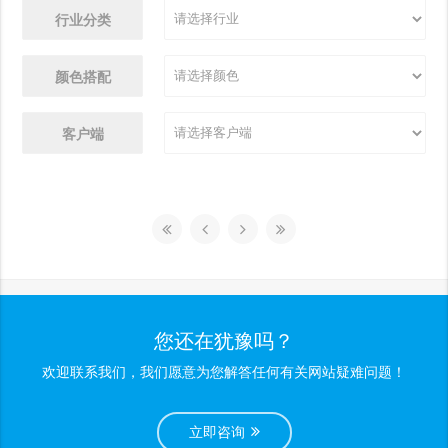
行业分类
颜色搭配
客户端
您还在犹豫吗？
欢迎联系我们，我们愿意为您解答任何有关网站疑难问题！
立即咨询