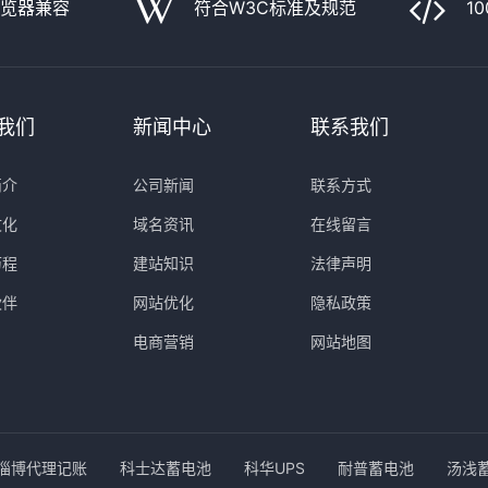
浏览器兼容
符合W3C标准及规范
1
我们
新闻中心
联系我们
简介
公司新闻
联系方式
文化
域名资讯
在线留言
历程
建站知识
法律声明
伙伴
网站优化
隐私政策
电商营销
网站地图
淄博代理记账
科士达蓄电池
科华UPS
耐普蓄电池
汤浅