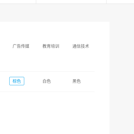
广告传媒
教育培训
通信技术
棕色
白色
黑色