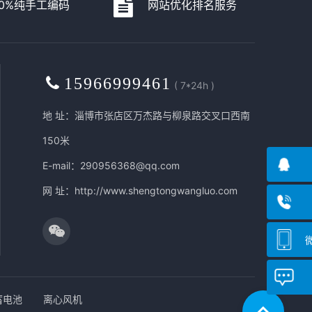
00%纯手工编码
网站优化排名服务
15966999461
( 7*24h )
地 址：淄博市张店区万杰路与柳泉路交叉口西南
150米
E-mail：290956368@qq.com
网 址：
http://www.shengtongwangluo.com
蓄电池
离心风机