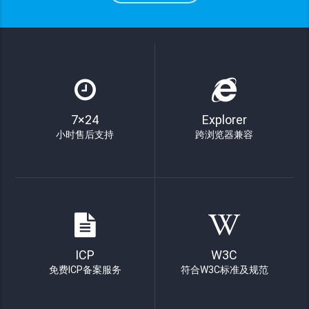
7×24
Explorer
小时售后支持
跨浏览器兼容
ICP
W3C
免费ICP备案服务
符合W3C标准及规范