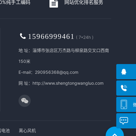
00%纯手工编码
网站优化排名服务
15966999461
( 7*24h )
地 址：淄博市张店区万杰路与柳泉路交叉口西南
150米
E-mail：290956368@qq.com
网 址：
http://www.shengtongwangluo.com
蓄电池
离心风机