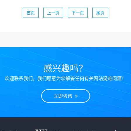
首页
上一页
下一页
尾页
感兴趣吗？
欢迎联系我们，我们愿意为您解答任何有关网站疑难问题！
立即咨询